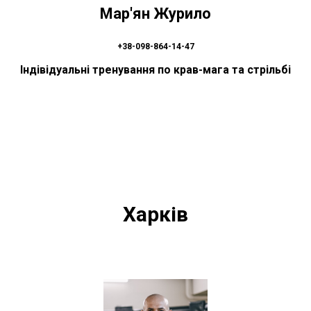
Мар'ян Журило
+38-098-864-14-47
Індівідуальні тренування по крав-мага та стрільбі
Харків