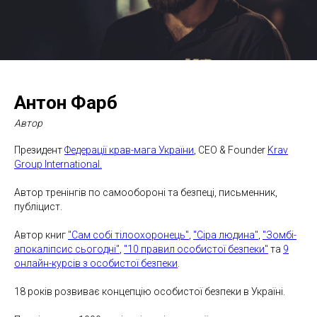
Антон Фарб
Автор
Президент
Федерації крав-мага України
, CEO & Founder
Krav
Group International.
Автор тренінгів по самообороні та безпеці, письменник,
публіцист.
Автор книг
"Сам собі тілоохоронець"
,
"Сіра людина"
,
"Зомбі-
апокаліпсис сьогодні"
,
"10 правил особистої безпеки"
та
9
онлайн-курсів з особистої безпеки
.
18 років розвиває концепцію особистої безпеки в Україні.