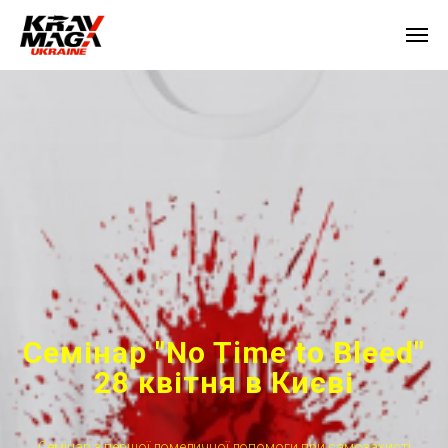
Семінар "No Time to Bleed"
28 квітня в Києві
Семінар з першої домедичної допомоги при самозахисті