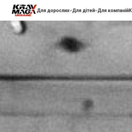
Для дорослих
Для дітей
Для компаній
К