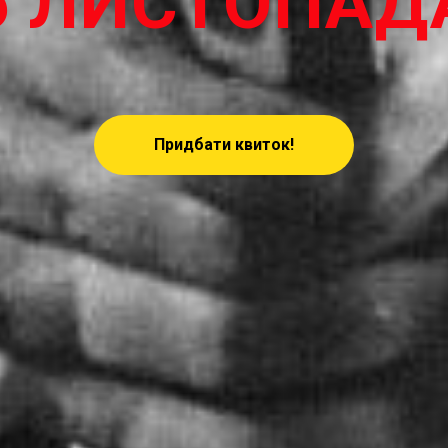
6 ЛИСТОПАД
Придбати квиток!