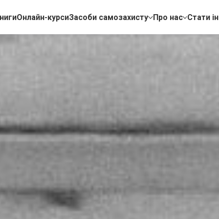
ниги
Онлайн-курси
Засоби самозахисту
Про нас
Стати і