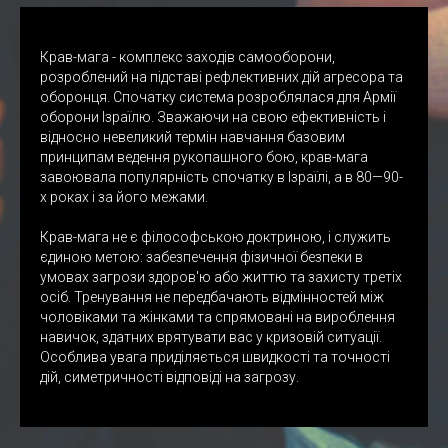
Крав-мага - комплекс заходів самооборони,
розроблений на підставі рефлективних дій агресора та
оборонця. Спочатку система розроблялася для Армії
оборони Ізраїлю. Зважаючи на свою ефективність і
відносно невеликий термін навчання базовим
принципам ведення рукопашного бою, крав-мага
завоювала популярність спочатку в Ізраїлі, а в 80—90-
х роках і за його межами.
Крав-мага не є філософською доктриною, і служить
єдиною метою: забезпечення фізичної безпеки в
умовах загрози здоров'ю або життю та захисту третіх
осіб. Тренування не передбачають відмінностей між
чоловіками та жінками та спрямовані на вироблення
навичок, здатних врятувати вас у кризовій ситуації.
Особлива увага приділяється швидкості та точності
дій, симетричності відповіді на загрозу.