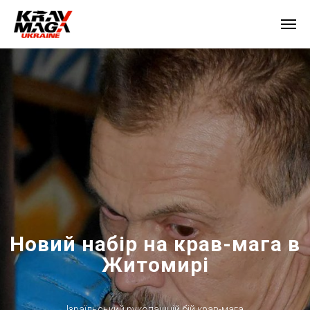
Новий набір на крав-мага в
Житомирі
Ізраїльський рукопашній бій крав-мага